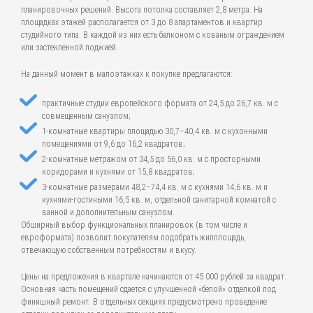
планировочных решений. Высота потолка составляет 2,8 метра. На
площадках этажей располагается от 3 до 8 апартаментов и квартир
студийного типа. В каждой из них есть балконом с кованым ограждением
или застекленной лоджией.
На данный момент в малоэтажках к покупке предлагаются:
практичные студии европейского формата от 24,5 до 26,7 кв. м с
совмещенным санузлом;
1-комнатные квартиры площадью 30,7–40,4 кв. м с кухонными
помещениями от 9,6 до 16,2 квадратов;
2-комнатные метражом от 34,5 до 56,0 кв. м с просторными
коридорами и кухнями от 15,8 квадратов;
3-комнатные размерами 48,2–74,4 кв. м с кухнями 14,6 кв. м и
кухнями-гостиными 16,5 кв. м, отдельной санитарной комнатой с
ванной и дополнительным санузлом.
Обширный выбор функциональных планировок (в том числе и
евроформата) позволит покупателям подобрать жилплощадь,
отвечающую собственным потребностям и вкусу.
Цены на предложения в квартале начинаются от 45 000 рублей за квадрат.
Основная часть помещений сдается с улучшенной «белой» отделкой под
финишный ремонт. В отдельных секциях предусмотрено проведение