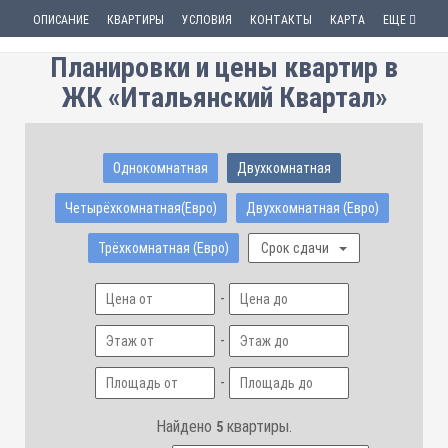
ОПИСАНИЕ
КВАРТИРЫ
УСЛОВИЯ
КОНТАКТЫ
КАРТА
ЕЩЕ
Планировки и цены квартир в
ЖК «Итальянский Квартал»
Однокомнатная
Двухкомнатная
Четырёхкомнатная(Евро)
Двухкомнатная (Евро)
Трёхкомнатная (Евро)
Срок сдачи
-
-
-
Найдено
квартиры.
5